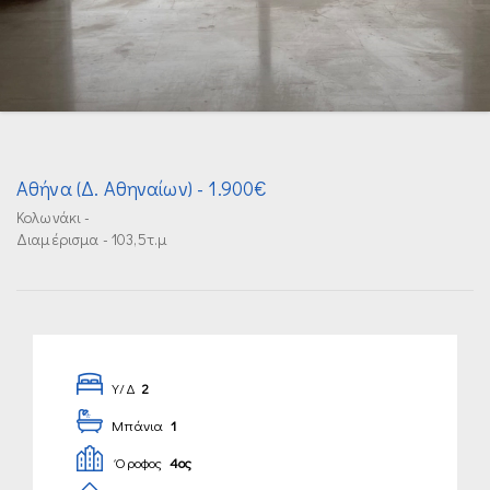
Αθήνα (Δ. Αθηναίων)
- 1.900€
Κολωνάκι -
Διαμέρισμα - 103,5τ.μ
Υ/Δ
2
Μπάνια
1
Όροφος
4ος