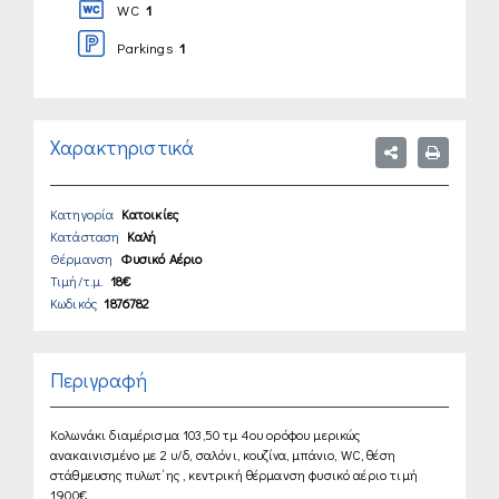
WC
1
Parkings
1
Χαρακτηριστικά
Κατηγορία
Κατοικίες
Κατάσταση
Καλή
Θέρμανση
Φυσικό Αέριο
Τιμή/τ.μ.
18€
Κωδικός
1876782
Περιγραφή
Κολωνάκι διαμέρισμα 103,50 τμ 4ου ορόφου μερικώς
ανακαινισμένο με 2 υ/δ, σαλόνι, κουζίvα, μπάνιο, WC, θέση
στάθμευσης πυλωτ΄ης , κεντρική θέρμανση φυσικό αέριο τιμή
1.900€