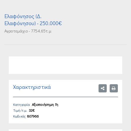
Ελαφόνησος (Δ.
Ελαφόνησου)
- 250.000€
Αγροτεμάχιο - 7754,65τ.μ
Χαρακτηριστικά
Κατηγορία
Αξιοποιήσημη Γη
Τιμή/τ.μ.
32€
Κωδικός
807966