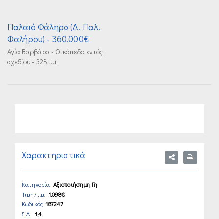
Παλαιό Φάληρο (Δ. Παλ.
Φαλήρου)
- 360.000€
Αγία Βαρβάρα - Οικόπεδο εντός
σχεδίου - 328τ.μ
Χαρακτηριστικά
Κατηγορία
Αξιοποιήσημη Γη
Τιμή/τ.μ.
1.098€
Κωδικός
187247
Σ.Δ.
1,4