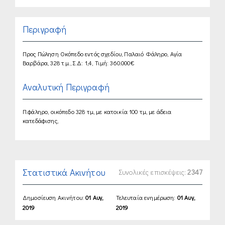
Περιγραφή
Προς Πώληση Οκόπεδο εντός σχεδίου, Παλαιό Φάληρο, Αγία
Βαρβάρα, 328 τ.μ., Σ.Δ: 1,4, Τιμή: 360.000€
Αναλυτική Περιγραφή
Π.φάληρο, οικόπεδο 328 τμ, με κατοικία 100 τμ, με άδεια
κατεδάφισης,
Στατιστικά Ακινήτου
Συνολικές επισκέψεις:
2347
Δημοσίευση Ακινήτου:
01 Αυγ,
Τελευταία ενημέρωση:
01 Αυγ,
2019
2019