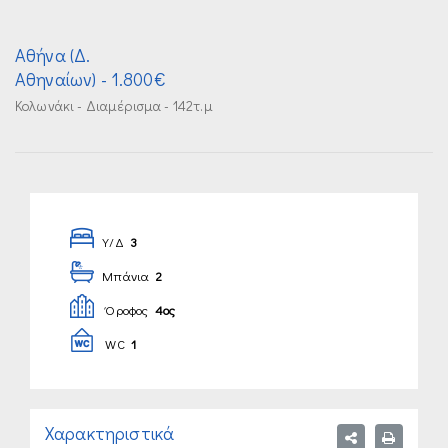
Αθήνα (Δ.
Αθηναίων)
- 1.800€
Κολωνάκι - Διαμέρισμα - 142τ.μ
Υ/Δ
3
Μπάνια
2
Όροφος
4ος
WC
1
Χαρακτηριστικά