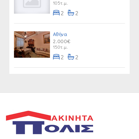
105τ.μ.
2
2
Αθήνα
2.000€
150τ.μ.
2
2