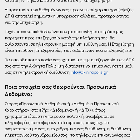
Κανάρη 19, τηλ.: 210 36 26 726 (στο εξής: «Επιχείρηση»)
Η προστασία των δεδομένων σας προσωπικού χαρακτήρα (εφεξής
ΔΠΧ) αποτελεί σημαντική υποχρέωση αλλά και προτεραιότητα
για την Επιχείρηση.
Τυχόν προσωπικά δεδομένα που με οποιονδήποτε τρόπο µας
παρέχετε προς επεξεργασία κατά την πλοήγηση σας, θα
φυλάσσονται σε ηλεκτρονική μορφή υπ’ ευθύνη μας. Η Επιχείρηση
είναι Υπεύθυνη Επεξεργασίας των δεδομένων που επεξεργάζεται.
Για οποιαδήποτε απορία σας σχετικά µε την επεξεργασία των ΔΠΧ
σας από την Ακίνητα Πόλις, µη διστάσετε να επικοινωνήσετε μαζί
µας στην ηλεκτρονική διεύθυνση
info@akinitapolis.gr
.
Ποια στοιχεία σας θεωρούνται Προσωπικά
Δεδομένα;
Ο όρος «Προσωπικά Δεδομένα» ή «Δεδομένα Προσωπικού
Χαρακτήρα» (στο εξής: «Δεδομένα» ή «ΔΠΧ»), όπως
χρησιμοποιείται στην παρούσα πολιτική, αναφέρεται σε
πληροφορίες που αφορούν το άτομο σας, όπως π.χ. το
ονοματεπώνυμο σας, η ταχυδρομική σας διεύθυνση, η διεύθυνση
ηλεκτρονικού ταχυδρομείου σας , το τηλέφωνο επικοινωνίας σας,