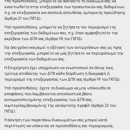
Υπό προϋποθέσεις, μπορείτε να ασκήσετε το δικαίωμα σας να
εναντιωθείτε στην επεξεργασία των προσωπικών σας δεδομένων,
π.χ. σε επεξεργασία για σκοπούς απευθείας εμπορικής προώθησης
(άρθρο 21 του ΓΚΠΔ).
Υπό προϋποθέσεις, μπορείτε να ζητήσετε τον περιορισμό της
επεξεργασίας των δεδομένων σας, π.χ. όταν αμφισβητείτε την
ακρίβεια των ΔΠΧ σας (άρθρο 18 του ΓΚΠΔ).
Για όσο χρόνο εκκρεμεί η εξέταση των αντιρρήσεων σας ως προς
την επεξεργασία, μπορείτε να µας ζητήσετε να περιορίσουμε την
επεξεργασία των δεδομένων σας.
Η Επιχείρηση έχει υποχρέωση να γνωστοποιεί σε όλους τους
τρίτους αποδέκτες των ΔΠΧ κάθε διόρθωση ή διαγραφή ή
περιορισμό της επεξεργασίας των ΔΠΧ σας (άρθρο 19 του ΓΚΠΔ).
Υπό προϋποθέσεις, έχετε το δικαίωμα να μην υπόκεισθε σε
αποφάσεις που λαμβάνονται αποκλειστικά βάσει
αυτοματοποιημένης επεξεργασίας των ΔΠΧ σας,
συμπεριλαμβανομένης της κατάρτισης προφίλ (άρθρο 22 του
ΓΚΠΔ).
Η άσκηση των παραπάνω δικαιωμάτων σας μπορεί κατά
περίπτωση να υπόκειται σε προϋποθέσεις και περιορισμούς,