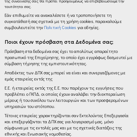
της συναίνεσης σας θα πρέπει προηγουμένως να επιβεβαιώσουμε την
ταυτότητα σας.
Εάν επιθυμείτε να ανακαλέσετε ή να τροποποιήσετε τη
συγκατάθεσή σας σχετικά με τη χρήση cookies, παρακαλούμε
συμβουλευτείτε την
Πολιτική Cookies
για οδηγίες.
Ποιοι έχουν πρόσβαση στα Δεδομένα σας;
Πρόσβαση στα δεδομένα σας έχει το απολύτως απαραίτητο
προσωπικό της Επιχείρησης, το οποίο έχει εγγράφως δεσμευτεί µε
σύμβαση τήρησης της εμπιστευτικότητας.
Αποδέκτες των ΔΠΧ σας μπορεί να είναι και συνεργαζόμενες µε
εμάς εταιρείες εντός της
E.E. ή εταιρείες εκτός της E.E. που παρέχουν τις εγγυήσεις που
προβλέπει ο ΓΚΠΔ, οι οποίες έχουν αναλάβει την διεκπεραίωση
μέρους ή του συνόλου των λειτουργιών και των προσφερομένων
υπηρεσιών του ιστότοπου.
Τέτοιες εταιρείες χαρακτηρίζονται σαν Εκτελούντες Επεξεργασία
και επεξεργάζονται τα ΔΠΧ σας για λογαριασμό μας, μόνο
σύμφωνα µε τις εντολές µας και με τις σχετικές διατάξεις της
εθνικής και Ενωσιακής νομοθεσίας.