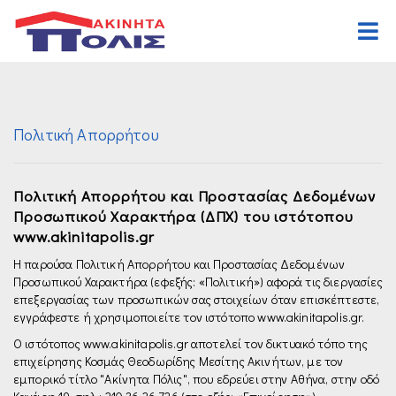
Αρχική
Αγορά
Πολιτική Απορρήτου
Κατοικιών
Ενοικίαση
Επαγγελματικών
Κατοικιών
Ζήτηση
Πολιτική Απορρήτου και Προστασίας Δεδομένων
Προσωπικού Χαρακτήρα (ΔΠΧ) του ιστότοπου
Οικοπέδων
Επαγγελματικών
Ανάθεση
www.akinitapolis.gr
Διαφόρων Ακινήτων
Οικοπέδων
Οργανισμός
Η παρούσα Πολιτική Απορρήτου και Προστασίας Δεδομένων
Προσωπικού Χαρακτήρα (εφεξής: «Πολιτική») αφορά τις διεργασίες
Διαφόρων Ακινήτων
Γραφεία
επεξεργασίας των προσωπικών σας στοιχείων όταν επισκέπτεστε,
εγγράφεστε ή χρησιμοποιείτε τον ιστότοπο www.akinitapolis.gr.
Καριέρα
Ο ιστότοπος www.akinitapolis.gr αποτελεί τον δικτυακό τόπο της
επιχείρησης Κοσμάς Θεοδωρίδης Μεσίτης Ακινήτων, με τον
Επικοινωνία
εμπορικό τίτλο "Ακίνητα Πόλις", που εδρεύει στην Αθήνα, στην οδό