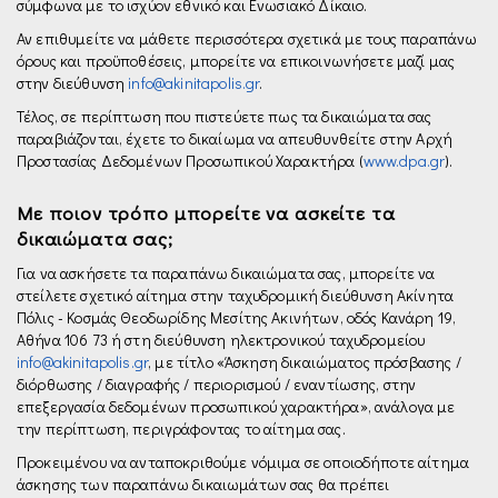
σύμφωνα με το ισχύον εθνικό και Ενωσιακό Δίκαιο.
Αν επιθυμείτε να μάθετε περισσότερα σχετικά με τους παραπάνω
όρους και προϋποθέσεις, μπορείτε να επικοινωνήσετε μαζί μας
στην διεύθυνση
info@akinitapolis.gr
.
Τέλος, σε περίπτωση που πιστεύετε πως τα δικαιώματα σας
παραβιάζονται, έχετε το δικαίωμα να απευθυνθείτε στην Αρχή
Προστασίας Δεδομένων Προσωπικού Χαρακτήρα (
www.dpa.gr
).
Με ποιον τρόπο μπορείτε να ασκείτε τα
δικαιώματα σας;
Για να ασκήσετε τα παραπάνω δικαιώματα σας, μπορείτε να
στείλετε σχετικό αίτημα στην ταχυδρομική διεύθυνση Ακίνητα
Πόλις - Κοσμάς Θεοδωρίδης Μεσίτης Ακινήτων, οδός Κανάρη 19,
Αθήνα 106 73 ή στη διεύθυνση ηλεκτρονικού ταχυδρομείου
info@akinitapolis.gr
, µε τίτλο «Άσκηση δικαιώματος πρόσβασης /
διόρθωσης / διαγραφής / περιορισμού / εναντίωσης, στην
επεξεργασία δεδομένων προσωπικού χαρακτήρα», ανάλογα με
την περίπτωση, περιγράφοντας το αίτημα σας.
Προκειμένου να ανταποκριθούμε νόμιμα σε οποιοδήποτε αίτημα
άσκησης των παραπάνω δικαιωμάτων σας θα πρέπει