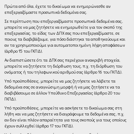
Πρώτα από όλα, έχετε το δικαίωμα να ενημερώνεσθε αν
επεξεργαζόμαστε προσωπικά δεδομένα σας.
Σε περίπτωση που επεξεργαζόμαστε προσωπικά δεδομένα σας,
μπορείτε να μας ζητήσετε να ενημερωθείτε για τον σκοπό της
επεξεργασίας, το είδος των ΔΠΧ σας που επεξεργαζόμαστε, σε
ποιους τα διαβιβάζουμε, για πόσο διάστηκα τα αποθηκεύουμε και
αν τα χρησιμοποιούμε για αυτοματοποιημένη λήψη αποφάσεων
(άρθρο 15 του ΓΚΠΔ).
Αν διαπιστώσετε ότι τα ΔΠΧ σας περιέχουν ανακριβή στοιχεία,
μπορείτε να ζητήσετε τη διόρθωση τους, π.χ. τη διόρθωση του
ονόματος ή του τηλεφωνικού αριθμού σας (άρθρο 16 του ΓΚΠΔ).
Υπό προϋποθέσεις, μπορείτε να µας ζητήσετε να λάβετε τα
δεδομένα σας σε αναγνώσιμη μορφή ή να µας ζητήσετε να τα
διαβιβάσουμε σε άλλον Υπεύθυνο Επεξεργασίας (άρθρο 20 του
ΓΚΠΔ).
Υπό προϋποθέσεις, μπορείτε να ασκήσετε το δικαίωμα σας στη
λήθη και να µας ζητήσετε να διαγράψουμε τα δεδομένα σας, π.χ.
αν δεν είναι πλέον απαραίτητα για τους σκοπούς για τους οποίους
έχουν συλλεχθεί (άρθρο 17 του ΓΚΠΔ).