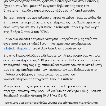
για οποιονδήποτε από τους σκοπούς επεξεργασίας στους οποίους
έχετε συναινέσει, με απλή έγγραφη δήλωσή σας προς την
Επιχείρηση, και θα σταματήσουμε κάθε σχετική επεξεργασία.
Σε περίπτωση που ανακαλέσετε τη συγκατάθεση σας, αυτό δεν θα
επηρεάσει τη νομιμότητα της επεξεργασίας που βασίστηκε στην
συναίνεση σας και που έχει πραγματοποιηθεί πριν την ανάκληση
της (άρθρο 7, παρ. 3 του ΓΚΠΔ).
Για να ανακαλέσετε τη συναίνεση σας μπορείτε να μας στείλετε
σχετικό αίτημα στη διεύθυνση ηλεκτρονικού ταχυδρομείου
info@akinitapolis.gr
, µε τίτλο «Ανάκληση συναίνεσης».
Στο email παρακαλούμε να δηλώστε το πλήρες όνομά σας και τους
σκοπούς επεξεργασίας ΔΠΧ για τους οποίους θέλετε να αποσύρετε
τη συγκατάθεσή σας. Π.χ. επιθυμώ να ανακαλέσω τη συγκατάθεσή
μου για την επεξεργασία των προσωπικών μου δεδομένων στο
πλαίσιο της φόρμας επικοινωνίας του ιστότοπου
www.akinitapolis.gr, Υπογραφή, Όνομα, Επίθετο.
Μπορείτε επίσης να μας στείλετε επιστολή με παρόμοιο
περιεχόμενο στην ταχυδρομική διεύθυνση Ακίνητα Πόλις - Κοσμάς
Θεοδωρίδης, οδός Κανάρη 19, Αθήνα 106 73.
Προκειμένου να ανταποκριθούμε νόμιμα στο αίτημα σας για ανάκληση