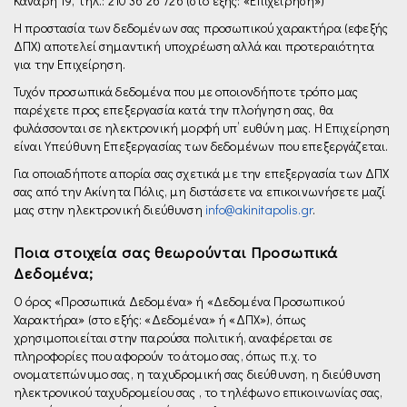
Κανάρη 19, τηλ.: 210 36 26 726 (στο εξής: «Επιχείρηση»)
Η προστασία των δεδομένων σας προσωπικού χαρακτήρα (εφεξής
ΔΠΧ) αποτελεί σημαντική υποχρέωση αλλά και προτεραιότητα
για την Επιχείρηση.
Τυχόν προσωπικά δεδομένα που με οποιονδήποτε τρόπο µας
παρέχετε προς επεξεργασία κατά την πλοήγηση σας, θα
φυλάσσονται σε ηλεκτρονική μορφή υπ’ ευθύνη μας. Η Επιχείρηση
είναι Υπεύθυνη Επεξεργασίας των δεδομένων που επεξεργάζεται.
Για οποιαδήποτε απορία σας σχετικά µε την επεξεργασία των ΔΠΧ
σας από την Ακίνητα Πόλις, µη διστάσετε να επικοινωνήσετε μαζί
µας στην ηλεκτρονική διεύθυνση
info@akinitapolis.gr
.
Ποια στοιχεία σας θεωρούνται Προσωπικά
Δεδομένα;
Ο όρος «Προσωπικά Δεδομένα» ή «Δεδομένα Προσωπικού
Χαρακτήρα» (στο εξής: «Δεδομένα» ή «ΔΠΧ»), όπως
χρησιμοποιείται στην παρούσα πολιτική, αναφέρεται σε
πληροφορίες που αφορούν το άτομο σας, όπως π.χ. το
ονοματεπώνυμο σας, η ταχυδρομική σας διεύθυνση, η διεύθυνση
ηλεκτρονικού ταχυδρομείου σας , το τηλέφωνο επικοινωνίας σας,