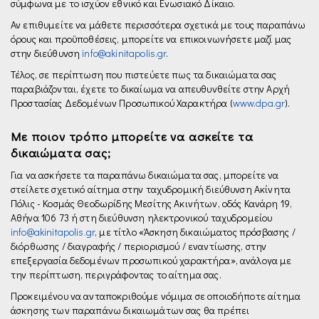
σύμφωνα με το ισχύον εθνικό και Ενωσιακό Δίκαιο.
Αν επιθυμείτε να μάθετε περισσότερα σχετικά με τους παραπάνω
όρους και προϋποθέσεις, μπορείτε να επικοινωνήσετε μαζί μας
στην διεύθυνση
info@akinitapolis.gr
.
Τέλος, σε περίπτωση που πιστεύετε πως τα δικαιώματα σας
παραβιάζονται, έχετε το δικαίωμα να απευθυνθείτε στην Αρχή
Προστασίας Δεδομένων Προσωπικού Χαρακτήρα (
www.dpa.gr
).
Με ποιον τρόπο μπορείτε να ασκείτε τα
δικαιώματα σας;
Για να ασκήσετε τα παραπάνω δικαιώματα σας, μπορείτε να
στείλετε σχετικό αίτημα στην ταχυδρομική διεύθυνση Ακίνητα
Πόλις - Κοσμάς Θεοδωρίδης Μεσίτης Ακινήτων, οδός Κανάρη 19,
Αθήνα 106 73 ή στη διεύθυνση ηλεκτρονικού ταχυδρομείου
info@akinitapolis.gr
, µε τίτλο «Άσκηση δικαιώματος πρόσβασης /
διόρθωσης / διαγραφής / περιορισμού / εναντίωσης, στην
επεξεργασία δεδομένων προσωπικού χαρακτήρα», ανάλογα με
την περίπτωση, περιγράφοντας το αίτημα σας.
Προκειμένου να ανταποκριθούμε νόμιμα σε οποιοδήποτε αίτημα
άσκησης των παραπάνω δικαιωμάτων σας θα πρέπει