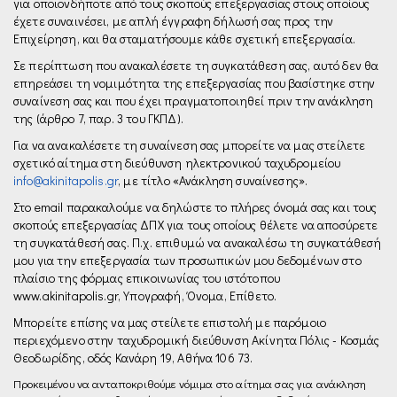
για οποιονδήποτε από τους σκοπούς επεξεργασίας στους οποίους
έχετε συναινέσει, με απλή έγγραφη δήλωσή σας προς την
Επιχείρηση, και θα σταματήσουμε κάθε σχετική επεξεργασία.
Σε περίπτωση που ανακαλέσετε τη συγκατάθεση σας, αυτό δεν θα
επηρεάσει τη νομιμότητα της επεξεργασίας που βασίστηκε στην
συναίνεση σας και που έχει πραγματοποιηθεί πριν την ανάκληση
της (άρθρο 7, παρ. 3 του ΓΚΠΔ).
Για να ανακαλέσετε τη συναίνεση σας μπορείτε να μας στείλετε
σχετικό αίτημα στη διεύθυνση ηλεκτρονικού ταχυδρομείου
info@akinitapolis.gr
, µε τίτλο «Ανάκληση συναίνεσης».
Στο email παρακαλούμε να δηλώστε το πλήρες όνομά σας και τους
σκοπούς επεξεργασίας ΔΠΧ για τους οποίους θέλετε να αποσύρετε
τη συγκατάθεσή σας. Π.χ. επιθυμώ να ανακαλέσω τη συγκατάθεσή
μου για την επεξεργασία των προσωπικών μου δεδομένων στο
πλαίσιο της φόρμας επικοινωνίας του ιστότοπου
www.akinitapolis.gr, Υπογραφή, Όνομα, Επίθετο.
Μπορείτε επίσης να μας στείλετε επιστολή με παρόμοιο
περιεχόμενο στην ταχυδρομική διεύθυνση Ακίνητα Πόλις - Κοσμάς
Θεοδωρίδης, οδός Κανάρη 19, Αθήνα 106 73.
Προκειμένου να ανταποκριθούμε νόμιμα στο αίτημα σας για ανάκληση