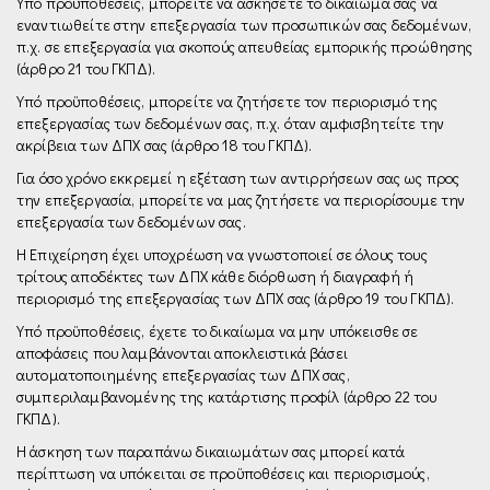
Υπό προϋποθέσεις, μπορείτε να ασκήσετε το δικαίωμα σας να
εναντιωθείτε στην επεξεργασία των προσωπικών σας δεδομένων,
π.χ. σε επεξεργασία για σκοπούς απευθείας εμπορικής προώθησης
(άρθρο 21 του ΓΚΠΔ).
Υπό προϋποθέσεις, μπορείτε να ζητήσετε τον περιορισμό της
επεξεργασίας των δεδομένων σας, π.χ. όταν αμφισβητείτε την
ακρίβεια των ΔΠΧ σας (άρθρο 18 του ΓΚΠΔ).
Για όσο χρόνο εκκρεμεί η εξέταση των αντιρρήσεων σας ως προς
την επεξεργασία, μπορείτε να µας ζητήσετε να περιορίσουμε την
επεξεργασία των δεδομένων σας.
Η Επιχείρηση έχει υποχρέωση να γνωστοποιεί σε όλους τους
τρίτους αποδέκτες των ΔΠΧ κάθε διόρθωση ή διαγραφή ή
περιορισμό της επεξεργασίας των ΔΠΧ σας (άρθρο 19 του ΓΚΠΔ).
Υπό προϋποθέσεις, έχετε το δικαίωμα να μην υπόκεισθε σε
αποφάσεις που λαμβάνονται αποκλειστικά βάσει
αυτοματοποιημένης επεξεργασίας των ΔΠΧ σας,
συμπεριλαμβανομένης της κατάρτισης προφίλ (άρθρο 22 του
ΓΚΠΔ).
Η άσκηση των παραπάνω δικαιωμάτων σας μπορεί κατά
περίπτωση να υπόκειται σε προϋποθέσεις και περιορισμούς,