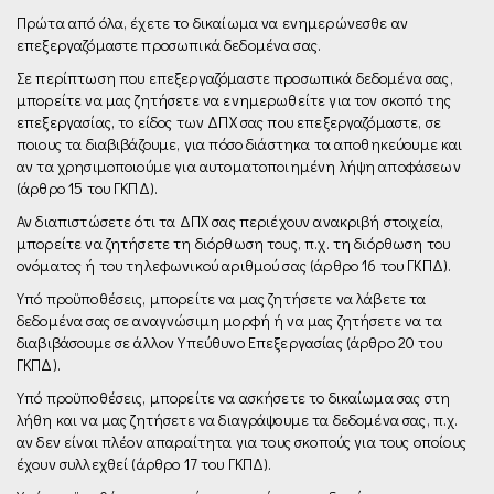
Πρώτα από όλα, έχετε το δικαίωμα να ενημερώνεσθε αν
επεξεργαζόμαστε προσωπικά δεδομένα σας.
Σε περίπτωση που επεξεργαζόμαστε προσωπικά δεδομένα σας,
μπορείτε να μας ζητήσετε να ενημερωθείτε για τον σκοπό της
επεξεργασίας, το είδος των ΔΠΧ σας που επεξεργαζόμαστε, σε
ποιους τα διαβιβάζουμε, για πόσο διάστηκα τα αποθηκεύουμε και
αν τα χρησιμοποιούμε για αυτοματοποιημένη λήψη αποφάσεων
(άρθρο 15 του ΓΚΠΔ).
Αν διαπιστώσετε ότι τα ΔΠΧ σας περιέχουν ανακριβή στοιχεία,
μπορείτε να ζητήσετε τη διόρθωση τους, π.χ. τη διόρθωση του
ονόματος ή του τηλεφωνικού αριθμού σας (άρθρο 16 του ΓΚΠΔ).
Υπό προϋποθέσεις, μπορείτε να µας ζητήσετε να λάβετε τα
δεδομένα σας σε αναγνώσιμη μορφή ή να µας ζητήσετε να τα
διαβιβάσουμε σε άλλον Υπεύθυνο Επεξεργασίας (άρθρο 20 του
ΓΚΠΔ).
Υπό προϋποθέσεις, μπορείτε να ασκήσετε το δικαίωμα σας στη
λήθη και να µας ζητήσετε να διαγράψουμε τα δεδομένα σας, π.χ.
αν δεν είναι πλέον απαραίτητα για τους σκοπούς για τους οποίους
έχουν συλλεχθεί (άρθρο 17 του ΓΚΠΔ).