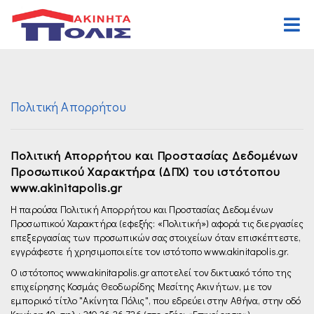
Αρχική
Αγορά
Πολιτική Απορρήτου
Κατοικιών
Ενοικίαση
Επαγγελματικών
Κατοικιών
Ζήτηση
Πολιτική Απορρήτου και Προστασίας Δεδομένων
Προσωπικού Χαρακτήρα (ΔΠΧ) του ιστότοπου
Οικοπέδων
Επαγγελματικών
Ανάθεση
www.akinitapolis.gr
Διαφόρων Ακινήτων
Οικοπέδων
Οργανισμός
Η παρούσα Πολιτική Απορρήτου και Προστασίας Δεδομένων
Προσωπικού Χαρακτήρα (εφεξής: «Πολιτική») αφορά τις διεργασίες
Διαφόρων Ακινήτων
Γραφεία
επεξεργασίας των προσωπικών σας στοιχείων όταν επισκέπτεστε,
εγγράφεστε ή χρησιμοποιείτε τον ιστότοπο www.akinitapolis.gr.
Καριέρα
Ο ιστότοπος www.akinitapolis.gr αποτελεί τον δικτυακό τόπο της
επιχείρησης Κοσμάς Θεοδωρίδης Μεσίτης Ακινήτων, με τον
Επικοινωνία
εμπορικό τίτλο "Ακίνητα Πόλις", που εδρεύει στην Αθήνα, στην οδό