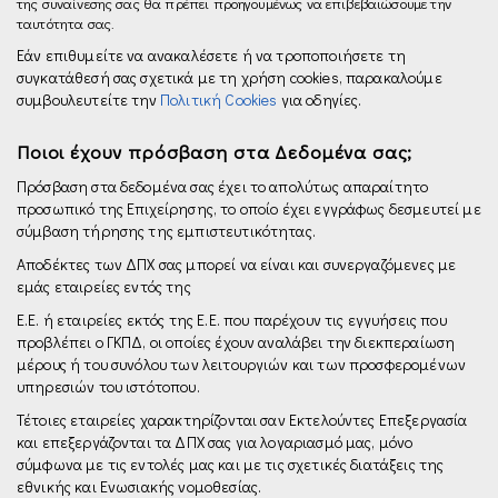
της συναίνεσης σας θα πρέπει προηγουμένως να επιβεβαιώσουμε την
ταυτότητα σας.
Εάν επιθυμείτε να ανακαλέσετε ή να τροποποιήσετε τη
συγκατάθεσή σας σχετικά με τη χρήση cookies, παρακαλούμε
συμβουλευτείτε την
Πολιτική Cookies
για οδηγίες.
Ποιοι έχουν πρόσβαση στα Δεδομένα σας;
Πρόσβαση στα δεδομένα σας έχει το απολύτως απαραίτητο
προσωπικό της Επιχείρησης, το οποίο έχει εγγράφως δεσμευτεί µε
σύμβαση τήρησης της εμπιστευτικότητας.
Αποδέκτες των ΔΠΧ σας μπορεί να είναι και συνεργαζόμενες µε
εμάς εταιρείες εντός της
E.E. ή εταιρείες εκτός της E.E. που παρέχουν τις εγγυήσεις που
προβλέπει ο ΓΚΠΔ, οι οποίες έχουν αναλάβει την διεκπεραίωση
μέρους ή του συνόλου των λειτουργιών και των προσφερομένων
υπηρεσιών του ιστότοπου.
Τέτοιες εταιρείες χαρακτηρίζονται σαν Εκτελούντες Επεξεργασία
και επεξεργάζονται τα ΔΠΧ σας για λογαριασμό μας, μόνο
σύμφωνα µε τις εντολές µας και με τις σχετικές διατάξεις της
εθνικής και Ενωσιακής νομοθεσίας.