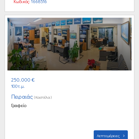
Κωδικός:
1668516
250.000 €
100τ.μ.
Πειραιάς
(Καστέλα)
Γραφείο
Λεπτομέρειες