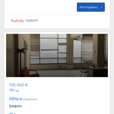
Λεπτομέρειες
Κωδικός:
1348911
130.000 €
110τ.μ.
Αθήνα
(Ομόνοια)
Γραφείο