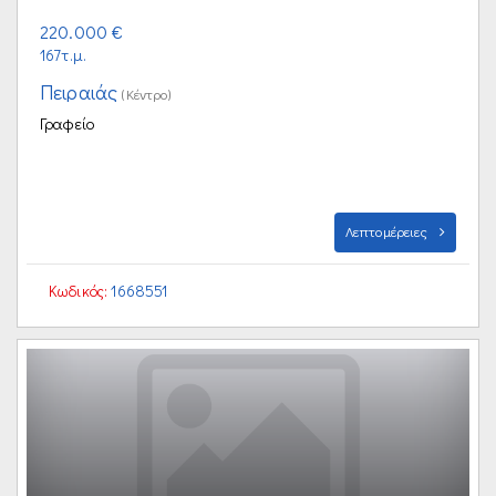
220.000 €
167τ.μ.
Πειραιάς
(Κέντρο)
Γραφείο
Λεπτομέρειες
Κωδικός:
1668551