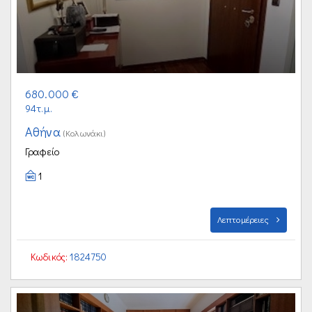
680.000 €
94τ.μ.
Αθήνα
(Κολωνάκι)
Γραφείο
1
Λεπτομέρειες
Κωδικός:
1824750