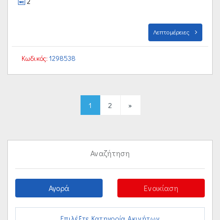
2
Λεπτομέρειες
Κωδικός:
1298538
1
2
»
Αναζήτηση
Αγορά
Ενοικίαση
Επιλέξτε Κατηγορία Ακινήτων