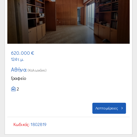
620.000 €
124τ.μ.
Αθήνα
(Κολωνάκι)
Γραφείο
2
Λεπτομέρειες
Κωδικός:
1802819