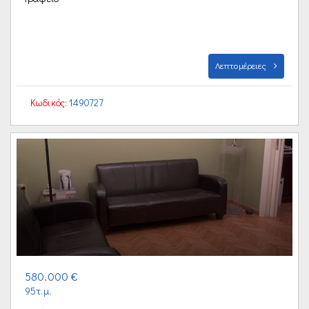
Λεπτομέρειες
Κωδικός:
1490727
580.000 €
95τ.μ.