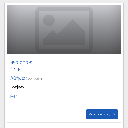
450.000 €
60τ.μ.
Αθήνα
(Κολωνάκι)
Γραφείο
1
Λεπτομέρειες