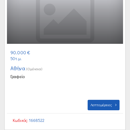
90.000 €
50τ.μ.
Αθήνα
(Ομόνοια)
Γραφείο
Λεπτομέρειες
Κωδικός:
1668522