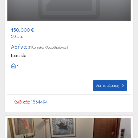
150.000 €
50τ.μ.
Αθήνα
(Πλατεία Κλαυθμώνος)
Γραφείο
1
Λεπτομέρειες
Κωδικός:
1864494