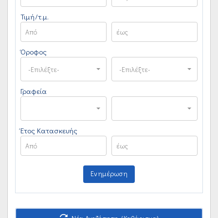
Τιμή/τ.μ.
Όροφος
-Επιλέξτε-
-Επιλέξτε-
Γραφεία
Έτος Κατασκευής
Ενημέρωση