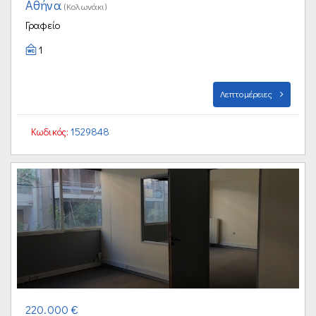
Αθήνα
(Κολωνάκι)
Γραφείο
1
Λεπτομέρειες
Κωδικός:
1529848
220.000 €