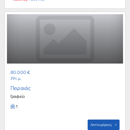
80.000 €
39τ.μ.
Πειραιάς
Γραφείο
1
Λεπτομέρειες