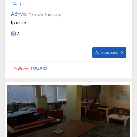
174τ.μ.
Αθήνα
(Πλατεία Βικτωρίας)
Γραφείο
2
Λεπτομέρειες
Κωδικός:
1554852