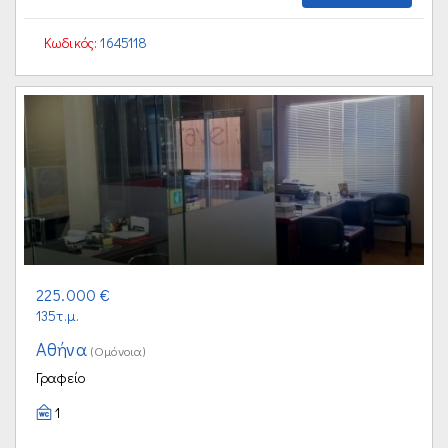
Κωδικός:
1645118
225.000 €
135τ.μ.
Αθήνα
(Ομόνοια)
Γραφείο
1