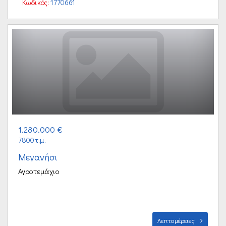
Κωδικός:
1770661
1.280.000 €
7800τ.μ.
Μεγανήσι
Αγροτεμάχιο
Λεπτομέρειες