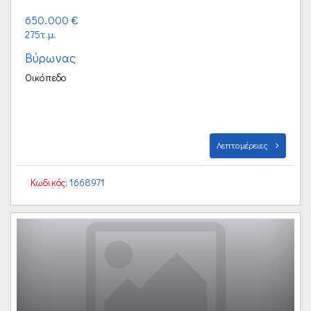
650.000 €
275τ.μ.
Βύρωνας
Οικόπεδο
Λεπτομέρειες
Κωδικός:
1668971