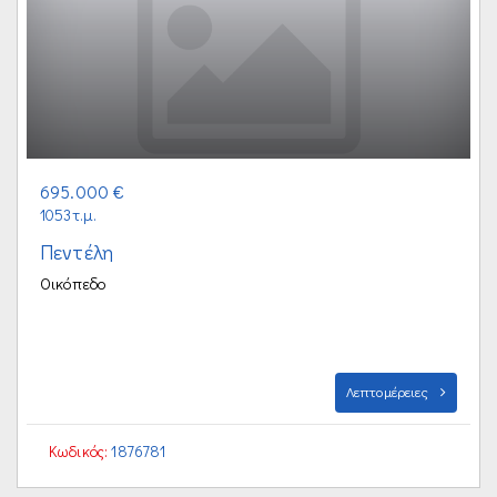
695.000 €
1053τ.μ.
Πεντέλη
Οικόπεδο
Λεπτομέρειες
Κωδικός:
1876781