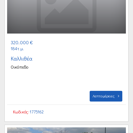
320.000 €
184τ.μ.
Καλλιθέα
Οικόπεδο
Λεπτομέρειες
Κωδικός:
1775162