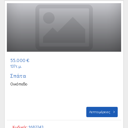
55.000 €
137τ.μ.
Σπάτα
Οικόπεδο
Λεπτομέρειες
Κωδικός:
1682243