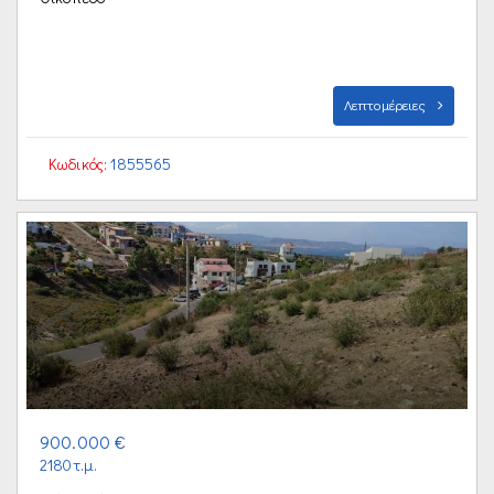
Λεπτομέρειες
Κωδικός:
1855565
900.000 €
2180τ.μ.