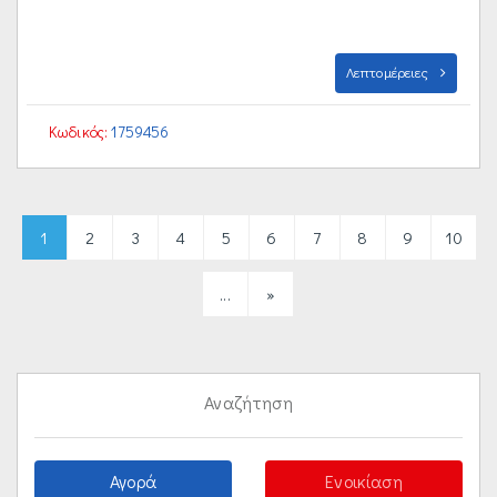
Λεπτομέρειες
Κωδικός:
1759456
1
2
3
4
5
6
7
8
9
10
...
»
Αναζήτηση
Αγορά
Ενοικίαση