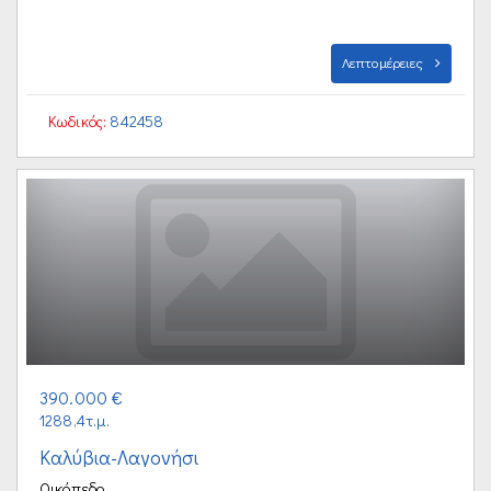
Λεπτομέρειες
Κωδικός:
842458
390.000 €
1288,4τ.μ.
Καλύβια-Λαγονήσι
Οικόπεδο