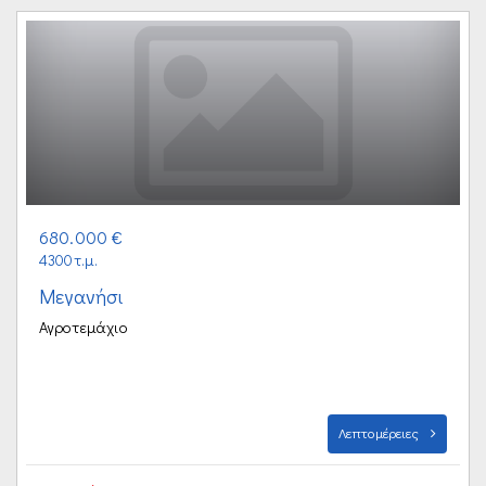
680.000 €
4300τ.μ.
Μεγανήσι
Αγροτεμάχιο
Λεπτομέρειες