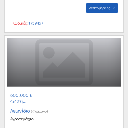
Λεπτομέρειες
Κωδικός:
1759457
600.000 €
4240τ.μ.
Λεωνίδιο
(Φωκιανό)
Αγροτεμάχιο