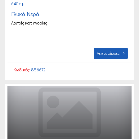
640τ.μ.
Γλυκά Νερά
Λοιπές κατηγορίες
Λεπτομέρειες
Κωδικός:
856672