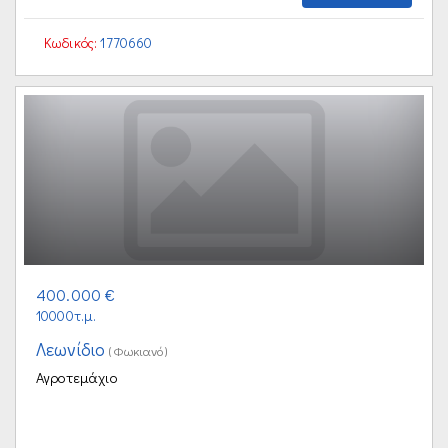
Κωδικός:
1770660
400.000 €
10000τ.μ.
Λεωνίδιο
(Φωκιανό)
Αγροτεμάχιο