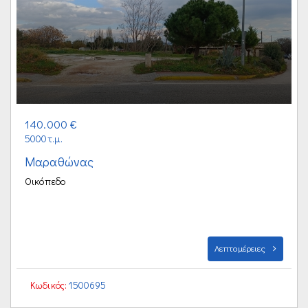
140.000 €
5000τ.μ.
Μαραθώνας
Οικόπεδο
Λεπτομέρειες
Κωδικός:
1500695