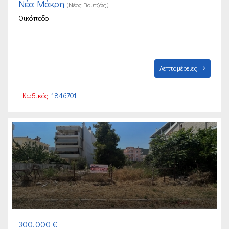
Νέα Μάκρη
(Νέος Βουτζάς)
Οικόπεδο
Λεπτομέρειες
Κωδικός:
1846701
300.000 €