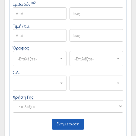
m2
Εμβαδόν
Τιμή/τ.μ.
Όροφος
-Επιλέξτε-
-Επιλέξτε-
Σ.Δ.
Χρήση Γης
Ενημέρωση