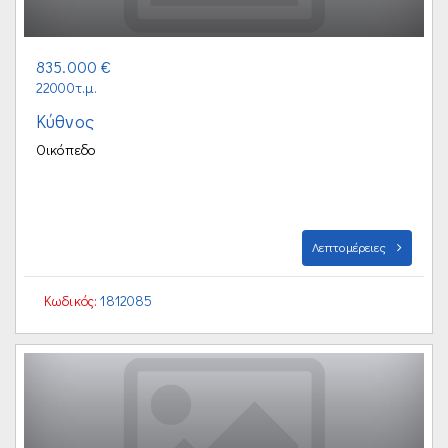
835.000 €
22000τ.μ.
Κύθνος
Οικόπεδο
Λεπτομέρειες
Κωδικός:
1812085