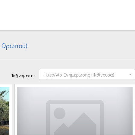
. Ωρωπού)
Ημερ/νία Ενημέρωσης (Φθίνουσα)
Ταξινόμηση: