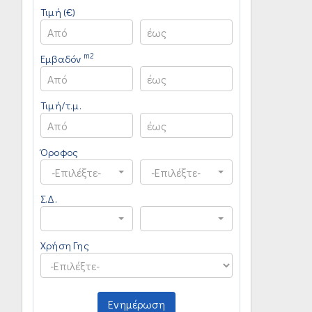
Τιμή (€)
m2
Εμβαδόν
Τιμή/τ.μ.
Όροφος
-Επιλέξτε-
-Επιλέξτε-
Σ.Δ.
Χρήση Γης
Ενημέρωση