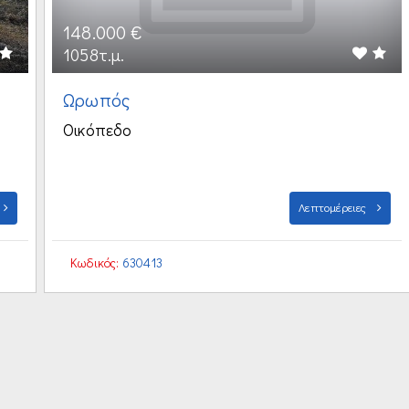
148.000 €
1058τ.μ.
Ωρωπός
Οικόπεδο
Λεπτομέρειες
Κωδικός:
630413