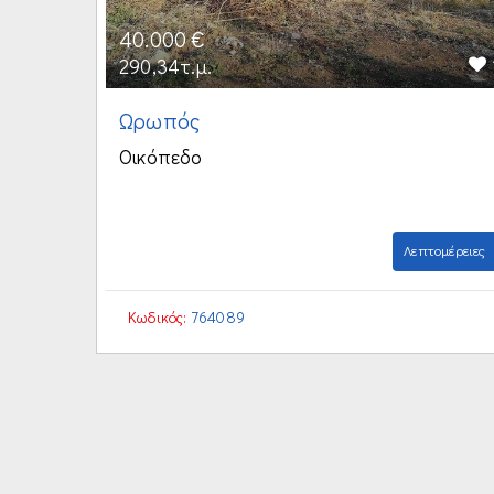
40.000 €
290,34τ.μ.
Ωρωπός
Οικόπεδο
Λεπτομέρειες
Κωδικός:
764089