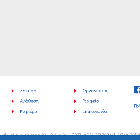
Ζήτηση
Οργανισμός
Ανάθεση
Γραφεία
Πο
Καριέρα
Επικοινωνία
εοδωρίδης, Κανάρη 19 - Κολωνάκι 10673,
ΑΦΜ 078263371, ΓΕΜΗ 065