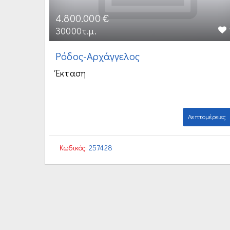
4.800.000 €
30000τ.μ.
Ρόδος-Αρχάγγελος
Έκταση
Λεπτομέρειες
Κωδικός:
257428