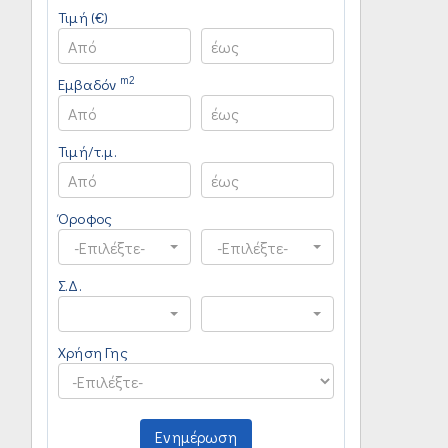
Τιμή (€)
m2
Εμβαδόν
Τιμή/τ.μ.
Όροφος
-Επιλέξτε-
-Επιλέξτε-
Σ.Δ.
Χρήση Γης
Ενημέρωση