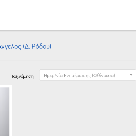
γελος (Δ. Ρόδου)
Ημερ/νία Ενημέρωσης (Φθίνουσα)
Ταξινόμηση: