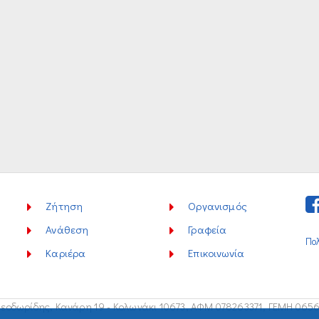
Ζήτηση
Οργανισμός
Ανάθεση
Γραφεία
Πο
Καριέρα
Επικοινωνία
εοδωρίδης, Κανάρη 19 - Κολωνάκι 10673,
ΑΦΜ 078263371, ΓΕΜΗ 065