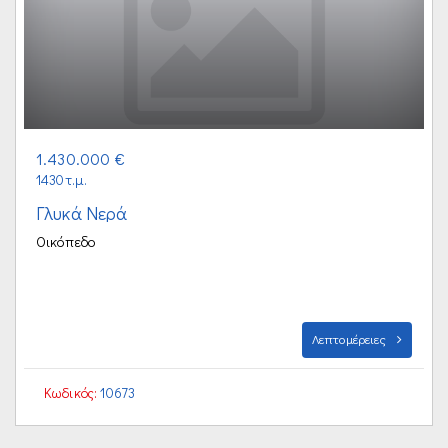
1.430.000 €
1430τ.μ.
Γλυκά Νερά
Οικόπεδο
Λεπτομέρειες
Κωδικός:
10673