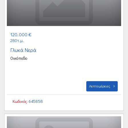
120.000 €
280τ.μ.
Γλυκά Νερά
Οικόπεδο
Λεπτομέρειες
Κωδικός:
645858