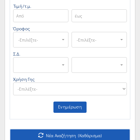
Τιμή/τ.μ.
Όροφος
-Επιλέξτε-
-Επιλέξτε-
Σ.Δ.
Χρήση Γης
Ενημέρωση
Νέα Αναζήτηση (Καθάρισμα)