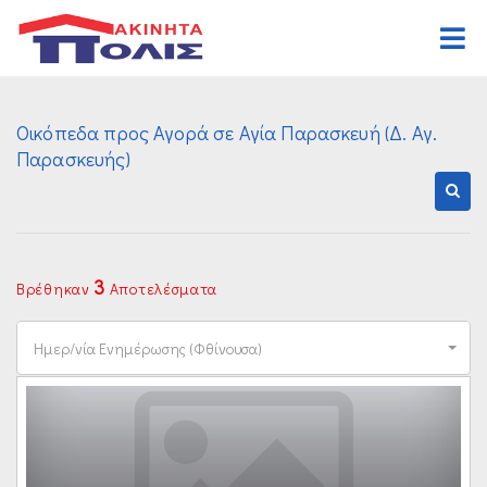
Αρχική
Οικόπεδα προς Αγορά σε Αγία Παρασκευή (Δ. Αγ.
Αγορά
Παρασκευής)
Κατοικιών
Ενοικίαση
Επαγγελματικών
Κατοικιών
Ζήτηση
Οικοπέδων
Επαγγελματικών
Ανάθεση
3
Βρέθηκαν
Αποτελέσματα
Διαφόρων Ακινήτων
Οικοπέδων
Οργανισμός
Ημερ/νία Ενημέρωσης (Φθίνουσα)
Διαφόρων Ακινήτων
Γραφεία
Καριέρα
Επικοινωνία