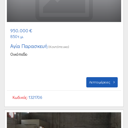
950.000 €
850τ.μ.
Αγία Παρασκευή
(Κοντόπευκο)
Οικόπεδο
Λεπτομέρειες
Κωδικός:
1321706