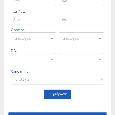
Τιμή/τ.μ.
Όροφος
-Επιλέξτε-
-Επιλέξτε-
Σ.Δ.
Χρήση Γης
Ενημέρωση