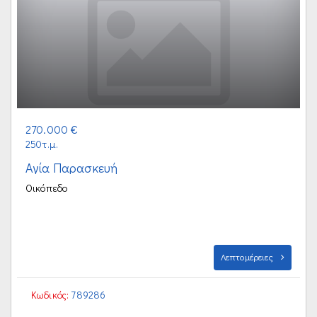
270.000 €
250τ.μ.
Αγία Παρασκευή
Οικόπεδο
Λεπτομέρειες
Κωδικός:
789286