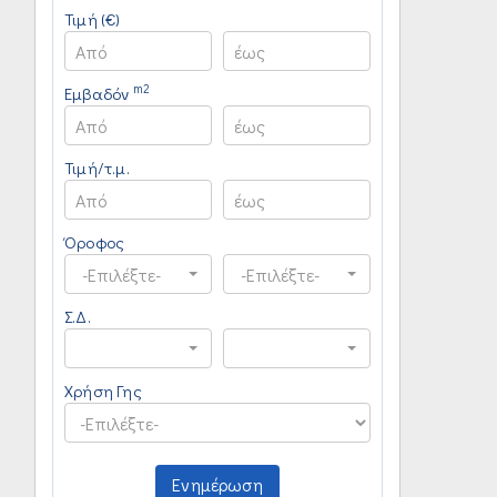
Τιμή (€)
m2
Εμβαδόν
Τιμή/τ.μ.
Όροφος
-Επιλέξτε-
-Επιλέξτε-
Σ.Δ.
Χρήση Γης
Ενημέρωση