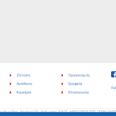
Ζήτηση
Οργανισμός
Ανάθεση
Γραφεία
Πο
Καριέρα
Επικοινωνία
εοδωρίδης, Κανάρη 19 - Κολωνάκι 10673,
ΑΦΜ 078263371, ΓΕΜΗ 065