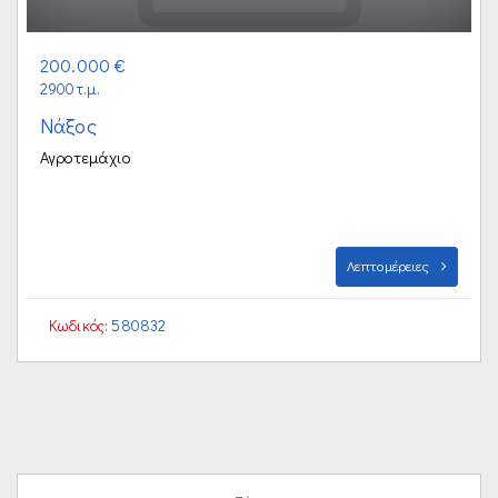
200.000 €
2900τ.μ.
Νάξος
Αγροτεμάχιο
Λεπτομέρειες
Κωδικός:
580832