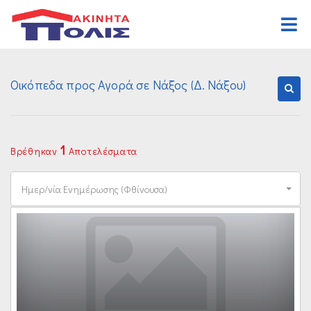
Αρχική
Οικόπεδα προς Αγορά σε Νάξος (Δ. Νάξου)
Αγορά
Κατοικιών
Ενοικίαση
Επαγγελματικών
Κατοικιών
Ζήτηση
1
Βρέθηκαν
Αποτελέσματα
Οικοπέδων
Επαγγελματικών
Ανάθεση
Ημερ/νία Ενημέρωσης (Φθίνουσα)
Διαφόρων Ακινήτων
Οικοπέδων
Οργανισμός
Διαφόρων Ακινήτων
Γραφεία
Καριέρα
Επικοινωνία