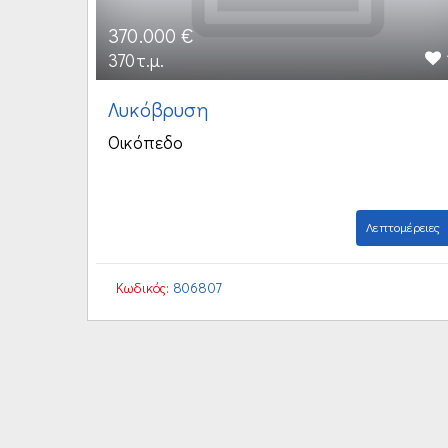
370.000 €
370τ.μ.
Λυκόβρυση
Οικόπεδο
Λεπτομέρειες
Κωδικός:
806807