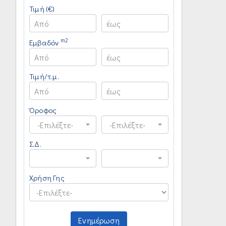
Τιμή (€)
m2
Εμβαδόν
Τιμή/τ.μ.
Όροφος
-Επιλέξτε-
-Επιλέξτε-
Σ.Δ.
Χρήση Γης
Ενημέρωση