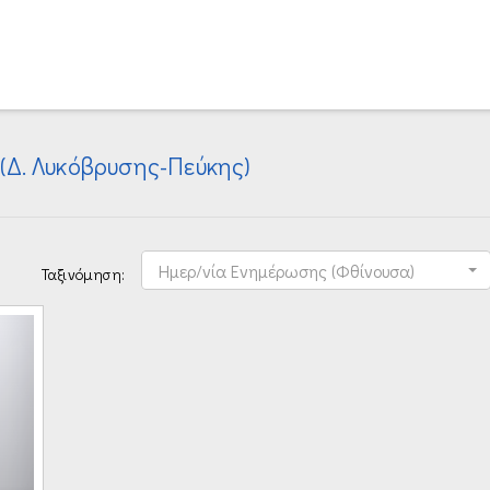
(Δ. Λυκόβρυσης-Πεύκης)
Ημερ/νία Ενημέρωσης (Φθίνουσα)
Ταξινόμηση: