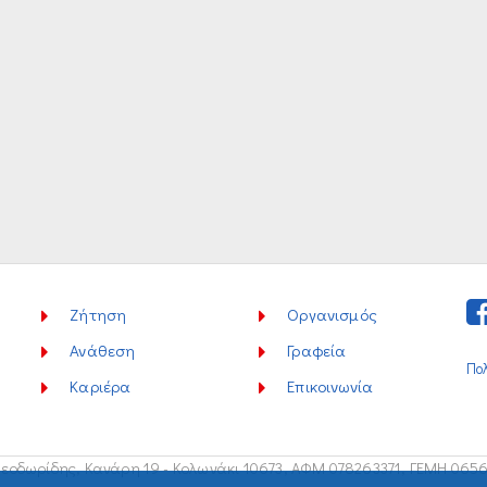
Ζήτηση
Οργανισμός
Ανάθεση
Γραφεία
Πο
Καριέρα
Επικοινωνία
εοδωρίδης, Κανάρη 19 - Κολωνάκι 10673,
ΑΦΜ 078263371, ΓΕΜΗ 065