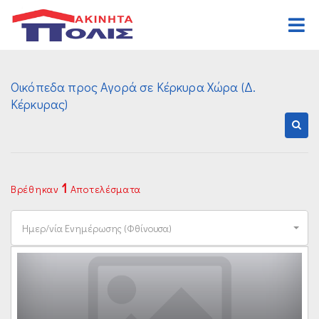
Αρχική
Οικόπεδα προς Αγορά σε Κέρκυρα Χώρα (Δ.
Αγορά
Κέρκυρας)
Κατοικιών
Ενοικίαση
Επαγγελματικών
Κατοικιών
Ζήτηση
Οικοπέδων
Επαγγελματικών
Ανάθεση
1
Βρέθηκαν
Αποτελέσματα
Διαφόρων Ακινήτων
Οικοπέδων
Οργανισμός
Ημερ/νία Ενημέρωσης (Φθίνουσα)
Διαφόρων Ακινήτων
Γραφεία
Καριέρα
Επικοινωνία