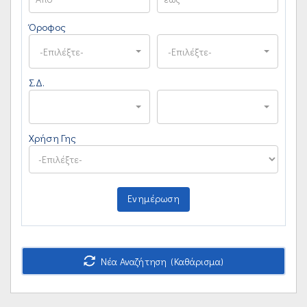
Όροφος
-Επιλέξτε-
-Επιλέξτε-
Σ.Δ.
Χρήση Γης
Ενημέρωση
Νέα Αναζήτηση (Καθάρισμα)