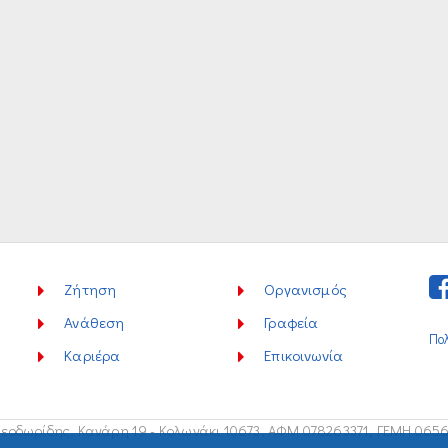
Ζήτηση
Οργανισμός
Ανάθεση
Γραφεία
Πο
Καριέρα
Επικοινωνία
εοδωρίδης, Κανάρη 19 - Κολωνάκι 10673,
ΑΦΜ 078263371, ΓΕΜΗ 065