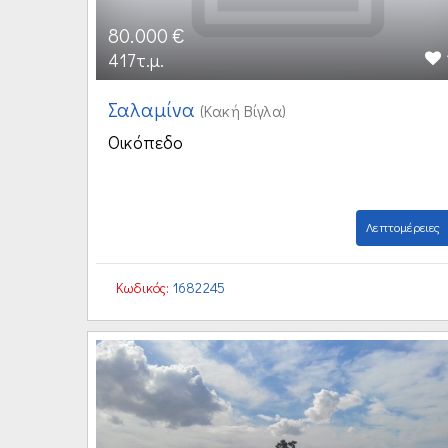
80.000 €
417τ.μ.
Σαλαμίνα
(Κακή Βίγλα)
Οικόπεδο
Λεπτομέρειες
Κωδικός:
1682245