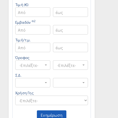
Τιμή (€)
m2
Εμβαδόν
Τιμή/τ.μ.
Όροφος
-Επιλέξτε-
-Επιλέξτε-
Σ.Δ.
Χρήση Γης
Ενημέρωση