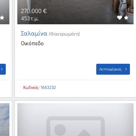
270.000 €
453τ.μ.
Σαλαμίνα
(Φανερωμένη)
Οικόπεδο
Λεπτομέρειες
Κωδικός:
1663232