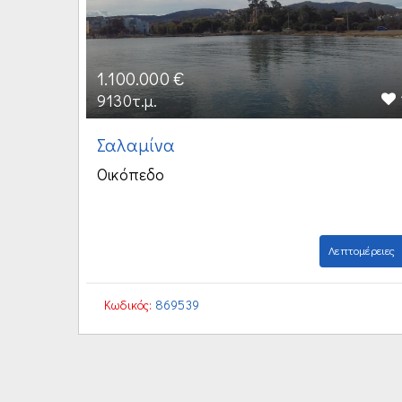
1.100.000 €
9130τ.μ.
Σαλαμίνα
Οικόπεδο
Λεπτομέρειες
Κωδικός:
869539