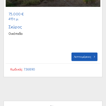
75.000 €
415τ.μ.
Σκύρος
Οικόπεδο
Λεπτομέρειες
Κωδικός:
736890