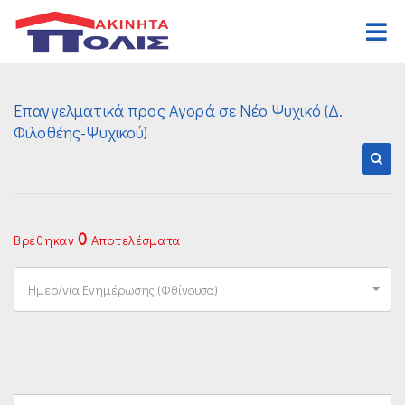
Αρχική
Επαγγελματικά προς Αγορά σε Νέο Ψυχικό (Δ.
Αγορά
Φιλοθέης-Ψυχικού)
Κατοικιών
Ενοικίαση
Επαγγελματικών
Κατοικιών
Ζήτηση
Οικοπέδων
Επαγγελματικών
Ανάθεση
0
Βρέθηκαν
Αποτελέσματα
Διαφόρων Ακινήτων
Οικοπέδων
Οργανισμός
Ημερ/νία Ενημέρωσης (Φθίνουσα)
Διαφόρων Ακινήτων
Γραφεία
Καριέρα
Επικοινωνία