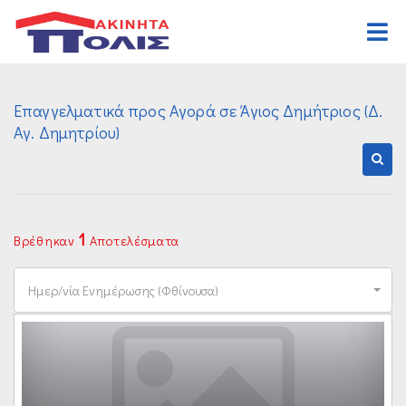
Αρχική
Επαγγελματικά προς Αγορά σε Άγιος Δημήτριος (Δ.
Αγορά
Αγ. Δημητρίου)
Κατοικιών
Ενοικίαση
Επαγγελματικών
Κατοικιών
Ζήτηση
Οικοπέδων
Επαγγελματικών
Ανάθεση
1
Βρέθηκαν
Αποτελέσματα
Διαφόρων Ακινήτων
Οικοπέδων
Οργανισμός
Ημερ/νία Ενημέρωσης (Φθίνουσα)
Διαφόρων Ακινήτων
Γραφεία
Καριέρα
Επικοινωνία