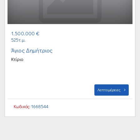
1.500.000 €
525τ.μ.
Άγιος Δημήτριος
Κτίριο
Λεπτομέρειες
Κωδικός:
1668544