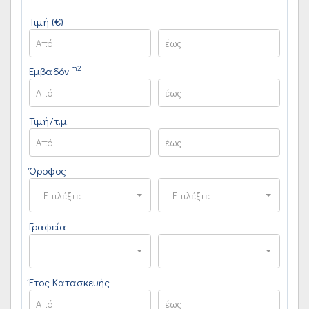
Τιμή (€)
m2
Εμβαδόν
Τιμή/τ.μ.
Όροφος
-Επιλέξτε-
-Επιλέξτε-
Γραφεία
Έτος Κατασκευής