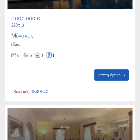
2.000.000 €
220τ.μ.
Μύκονος
Βίλα
6
6
1
1
Λεπτομέρειες
Κωδικός:
1840540