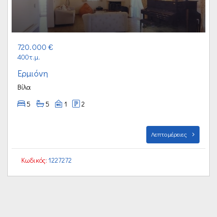
720.000 €
400τ.μ.
Ερμιόνη
Βίλα
5
5
1
2
Λεπτομέρειες
Κωδικός:
1227272