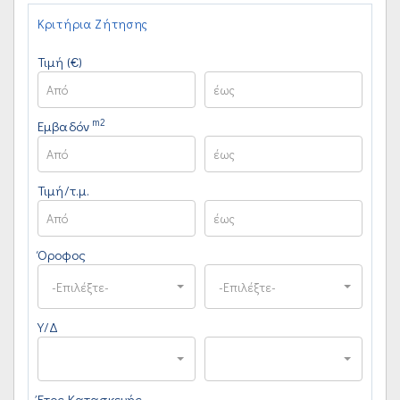
Κριτήρια Ζήτησης
Τιμή (€)
m2
Εμβαδόν
Τιμή/τ.μ.
Όροφος
-Επιλέξτε-
-Επιλέξτε-
Υ/Δ
Έτος Κατασκευής