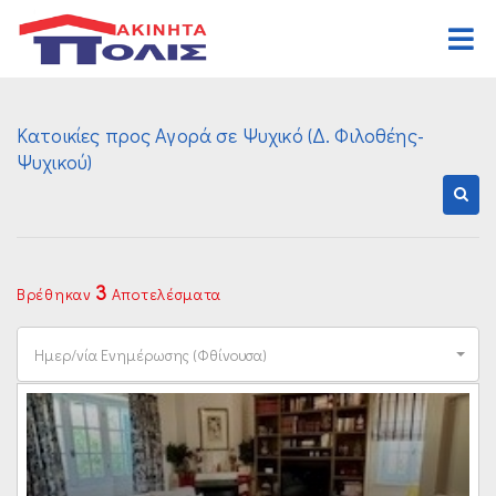
Αρχική
Κατοικίες προς Αγορά σε Ψυχικό (Δ. Φιλοθέης-
Αγορά
Ψυχικού)
Κατοικιών
Ενοικίαση
Επαγγελματικών
Κατοικιών
Ζήτηση
Οικοπέδων
Επαγγελματικών
Ανάθεση
3
Βρέθηκαν
Αποτελέσματα
Διαφόρων Ακινήτων
Οικοπέδων
Οργανισμός
Ημερ/νία Ενημέρωσης (Φθίνουσα)
Διαφόρων Ακινήτων
Γραφεία
Καριέρα
Επικοινωνία