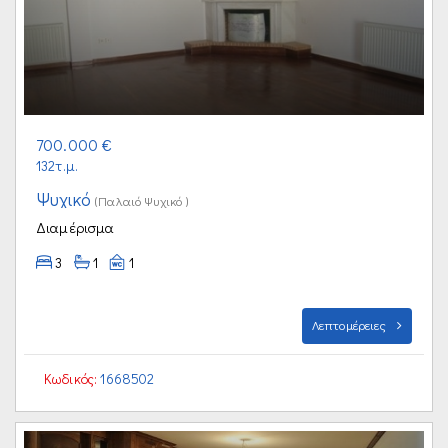
700.000 €
132τ.μ.
Ψυχικό
(Παλαιό Ψυχικό )
Διαμέρισμα
3
1
1
Λεπτομέρειες
Κωδικός:
1668502