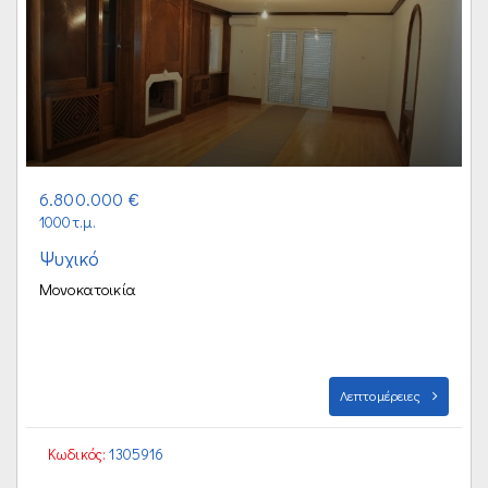
6.800.000 €
1000τ.μ.
Ψυχικό
Μονοκατοικία
Λεπτομέρειες
Κωδικός:
1305916