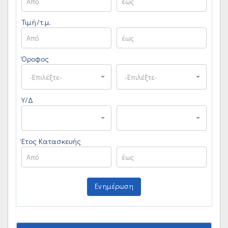
Τιμή/τ.μ.
Όροφος
-Επιλέξτε-
-Επιλέξτε-
Υ/Δ
Έτος Κατασκευής
Ενημέρωση