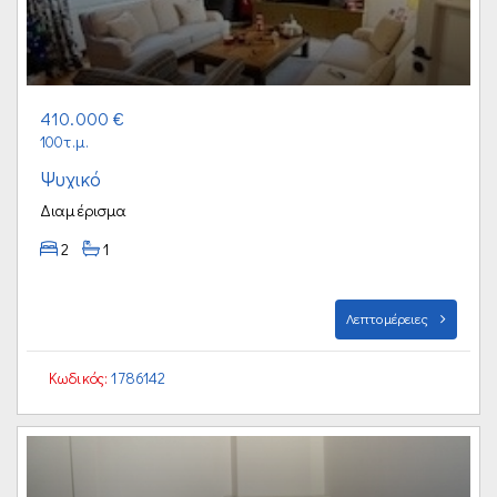
410.000 €
100τ.μ.
Ψυχικό
Διαμέρισμα
2
1
Λεπτομέρειες
Κωδικός:
1786142