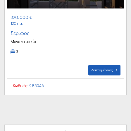
320.000 €
120τ.μ.
Σέριφος
Μονοκατοικία
3
Λεπτομέρειες
Κωδικός:
985046